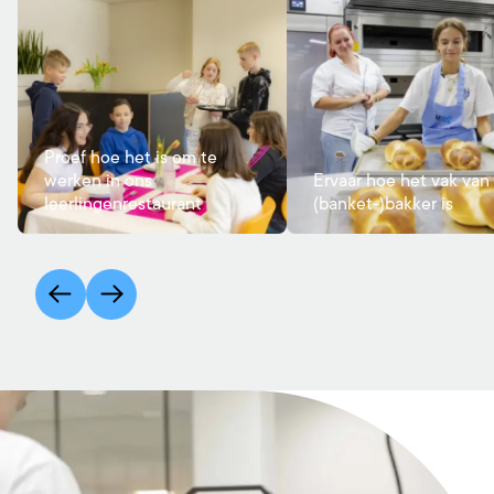
Proef hoe het is om te
werken in ons
Ervaar hoe het vak van
leerlingenrestaurant
(banket-)bakker is