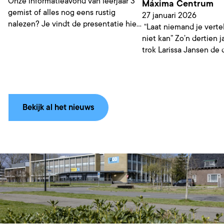
Onze informatieavond van leerjaar 3
Máxima Centrum
gemist of alles nog eens rustig
27 januari 2026
nalezen? Je vindt de presentatie hier
“Laat niemand je vertel
terug.
niet kan” Zo’n dertien 
trok Larissa Jansen de 
Veluws College Corten
UGO) achter zich dicht
Bekijk al het nieuws