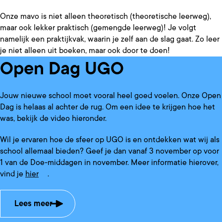
Onze mavo is niet alleen theoretisch (theoretische leerweg),
maar ook lekker praktisch (gemengde leerweg)! Je volgt
namelijk een praktijkvak, waarin je zelf aan de slag gaat. Zo leer
je niet alleen uit boeken, maar ook door te doen!
Open Dag UGO
Jouw nieuwe school moet vooral heel goed voelen. Onze Open
Dag is helaas al achter de rug. Om een idee te krijgen hoe het
was, bekijk de video hieronder.
Wil je ervaren hoe de sfeer op UGO is en ontdekken wat wij als
school allemaal bieden? Geef je dan vanaf 3 november op voor
1 van de Doe-middagen in november. Meer informatie hierover,
vind je
hier
.
Lees meer