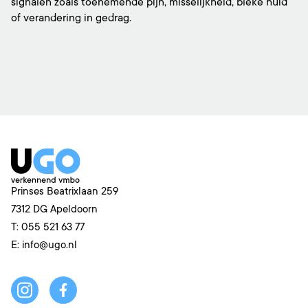
signalen zoals toenemende pijn, misselijkheid, bleke huid
of verandering in gedrag.
Prinses Beatrixlaan 259
7312 DG
Apeldoorn
T:
055 521 63 77
E:
info@ugo.nl