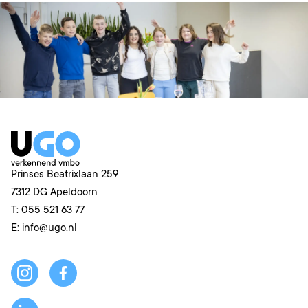
Prinses Beatrixlaan 259
7312 DG
Apeldoorn
T:
055 521 63 77
E:
info@ugo.nl