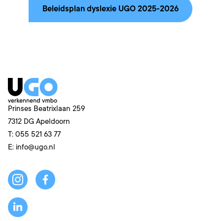
Beleidsplan dyslexie UGO 2025-2026
Prinses Beatrixlaan 259
7312 DG
Apeldoorn
T:
055 521 63 77
E:
info@ugo.nl